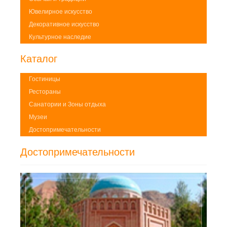
Ювелирное искусство
Декоративное искусство
Культурное наследие
Каталог
Гостиницы
Рестораны
Санатории и Зоны отдыха
Музеи
Достопримечательности
Достопримечательности