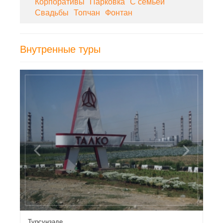
Корпоративы
Парковка
С семьей
Свадьбы
Топчан
Фонтан
Внутренные туры
Previous
Next
Турсунзаде
Ш