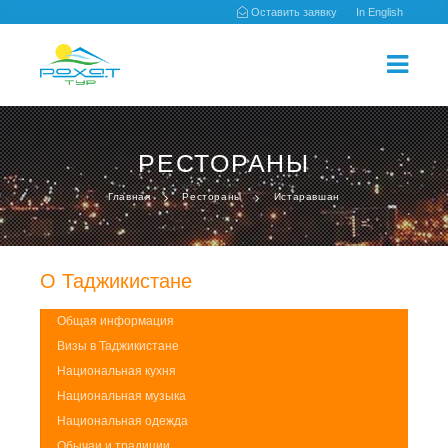
Оставить заявку
In English
РЕСТОРАНЫ
Главная
Рестораны
Истаравшан
О Таджикистане
Общая информация
Визы в Таджикистане
Национальная кухня
Национальная музыка
Национальная одежда
Обычаи и традиции