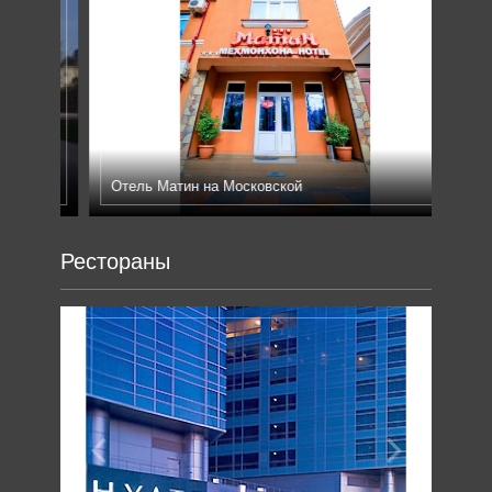
Previous
Next
Отель Матин на Московской
Hel
Рестораны
Previous
Next