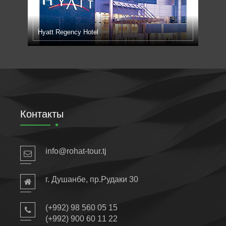
Hyatt Regency Hotel
SFC
Контакты
info@rohat-tour.tj
г. Душанбе, пр.Рудаки 30
(+992) 98 560 05 15
(+992) ‎900 60 11 22