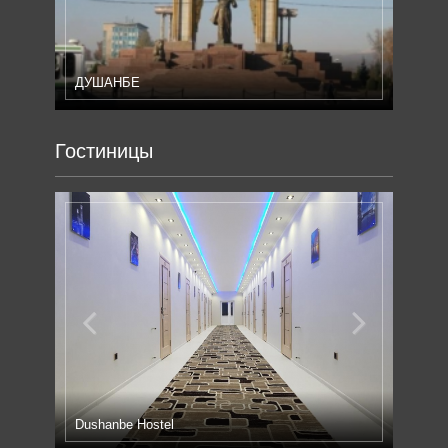
Previous
Next
ДУШАНБЕ
ИС
Гостиницы
Previous
Next
Dushanbe Hostel
Апа